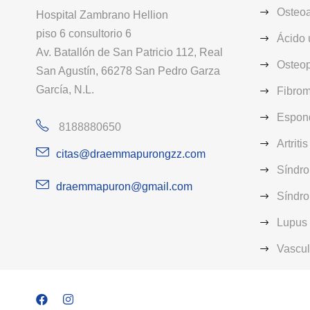
Osteoar
Hospital Zambrano Hellion
piso 6 consultorio 6
Ácido 
Av. Batallón de San Patricio 112, Real
Osteop
San Agustín, 66278 San Pedro Garza
García, N.L.
Fibrom
Espond
8188880650
Artriti
citas@draemmapurongzz.com
Síndr
draemmapuron@gmail.com
Síndro
Lupus 
Vasculi