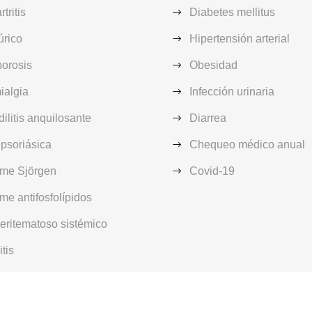
tritis
Diabetes mellitus
úrico
Hipertensión arterial
orosis
Obesidad
ialgia
Infección urinaria
ilitis anquilosante
Diarrea
s psoriásica
Chequeo médico anual
ome Sjörgen
Covid-19
me antifosfolípidos
eritematoso sistémico
tis