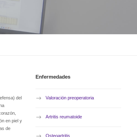
Enfermedades
efensa) del
Valoración preoperatoria
una
corazón,
Artritis reumatoide
ón en piel y
las de
Osteoartritis