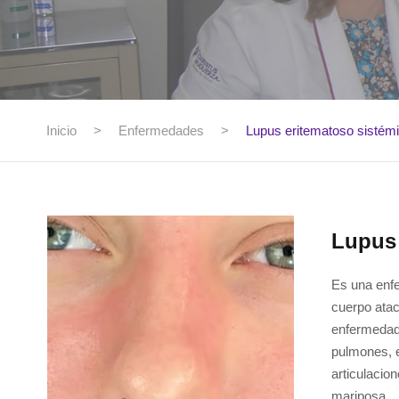
Inicio
>
Enfermedades
>
Lupus eritematoso sistém
Lupus 
Es una enfe
cuerpo atac
enfermedad 
pulmones, e
articulacio
mariposa.