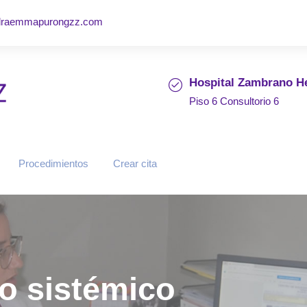
draemmapurongzz.com
Hospital Zambrano He
Piso 6 Consultorio 6
Procedimientos
Crear cita
o sistémico