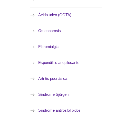
Ácido úrico (GOTA)
Osteoporosis
Fibromialgia
Espondilitis anquilosante
Artritis psoriásica
Síndrome Sjörgen
Síndrome antifosfolípidos