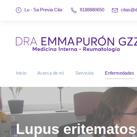
Lu - Sa Previa Cita
8188880650
citas@
Inicio
Acerca de mí
Servicios
Enfermedades
Lupus eritematos